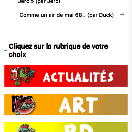
Previous
Jerc » (par Jerc)
l’article
post:
Comme un air de mai 68.. (par Duck)
Ne
pos
Cliquez sur la rubrique de votre
choix