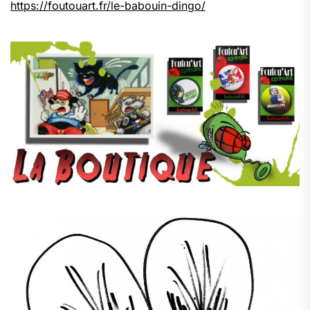
https://foutouart.fr/le-babouin-dingo/