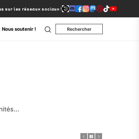
s sur les réseaux sociaux !
Search
Nous soutenir !
Rechercher
e
nités...