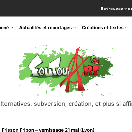
Retrouvez-nou
onné
Actualités et reportages
Créations et textes
 Frisson Fripon – vernissage 21 mai (Lyon)
os’Tock Festival – Samedi 18 juillet (Vaulx-en-Velin)
– Ŝtono, un livre réalisé par Michaël Moretti & Pierre Lacôt
emblement contre l’A412 à l’Établi (Haute-Savoie)
lternatives, subversion, création, et plus si affi
vre Montchat‑Lit – 7 juin 2026 (Lyon 3ᵉ)
 Frisson Fripon – vernissage 21 mai (Lyon)