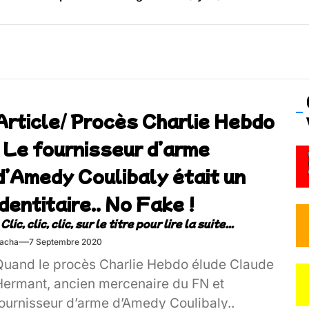
os’Tock Festival – Samedi 18 juillet (Vaulx-en-Velin)
Article/ Procès Charlie Hebdo
: Le fournisseur d’arme
d’Amedy Coulibaly était un
identitaire.. No Fake !
acha
7 Septembre 2020
Quand le procès Charlie Hebdo élude Claude
Hermant, ancien mercenaire du FN et
fournisseur d’arme d’Amedy Coulibaly..