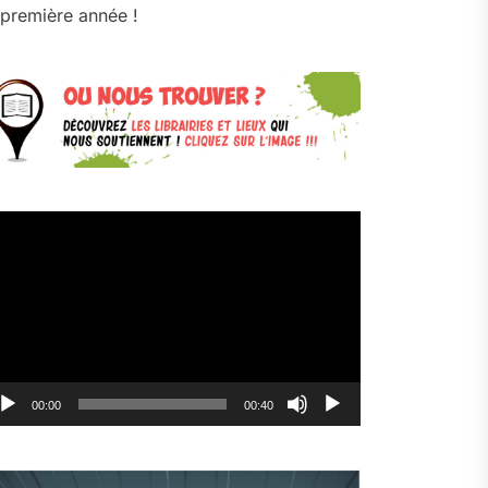
première année !
cteur
déo
00:00
00:40