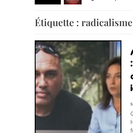
Retrouvez-nous au B
Étiquette :
radicalisme
S