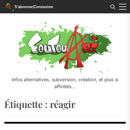
S'abonner
|
Connexion
Skip
to
the
content
Infos alternatives, subversion, création, et plus si
affinités...
Étiquette :
réagir