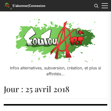
S'abonner
|
Connexion
Skip
to
the
content
Infos alternatives, subversion, création, et plus si
affinités...
Jour :
25 avril 2018