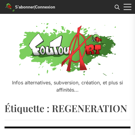
S'abonner
|
Connexion
Skip
to
the
content
Infos alternatives, subversion, création, et plus si
affinités...
Étiquette :
REGENERATION