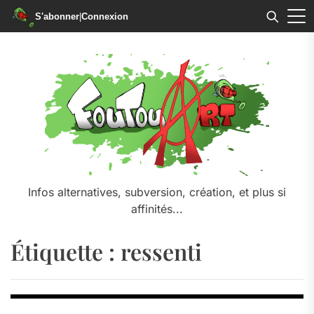
S'abonner
|
Connexion
Skip
to
the
content
Infos alternatives, subversion, création, et plus si
affinités...
Étiquette :
ressenti