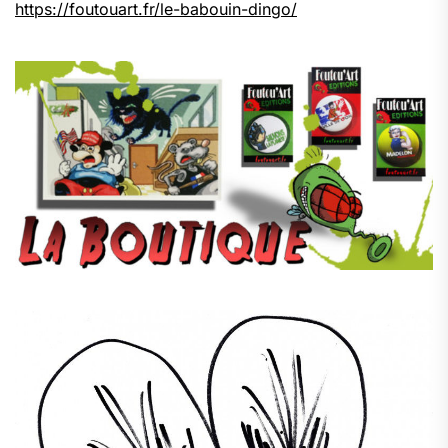
https://foutouart.fr/le-babouin-dingo/