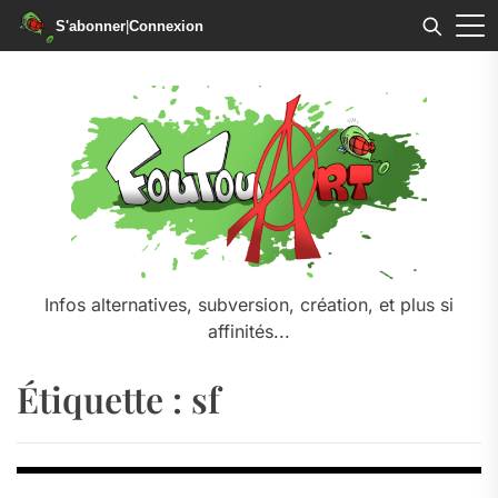
S'abonner
|
Connexion
Skip
to
the
content
Infos alternatives, subversion, création, et plus si
affinités...
Étiquette :
sf