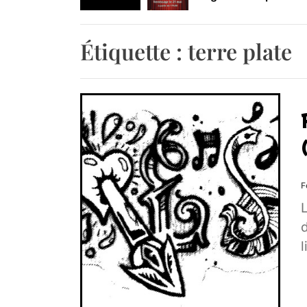
Retrouvez-nous au B
Étiquette :
terre plate
F
L
d
l