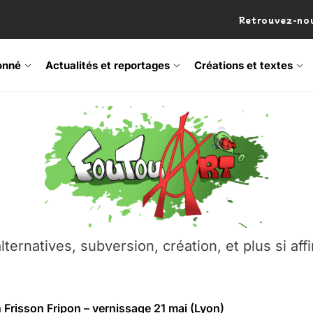
Retrouvez-nou
onné
Actualités et reportages
Créations et textes
 Frisson Fripon – vernissage 21 mai (Lyon)
os’Tock Festival – Samedi 18 juillet (Vaulx-en-Velin)
– Ŝtono, un livre réalisé par Michaël Moretti & Pierre Lacôt
emblement contre l’A412 à l’Établi (Haute-Savoie)
lternatives, subversion, création, et plus si affi
vre Montchat‑Lit – 7 juin 2026 (Lyon 3ᵉ)
 Frisson Fripon – vernissage 21 mai (Lyon)