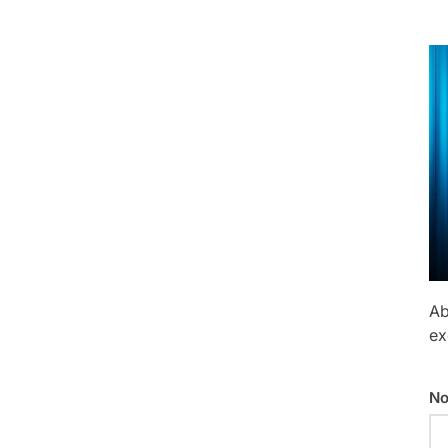
Ab
ex
No