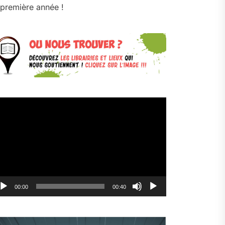
première année !
cteur
déo
00:00
00:40