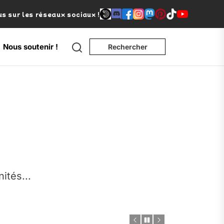
s sur les réseaux sociaux !
Search
Nous soutenir !
Rechercher
e
nités...