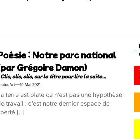
os’Tock Festival – Samedi 18 juillet (Vaulx-en-Velin)
Poésie : Notre parc national
(par Grégoire Damon)
outouArt
19 Mai 2021
a terre est plate ce n’est pas une hypothèse
e travail : c’est notre dernier espace de
iberté.[..]