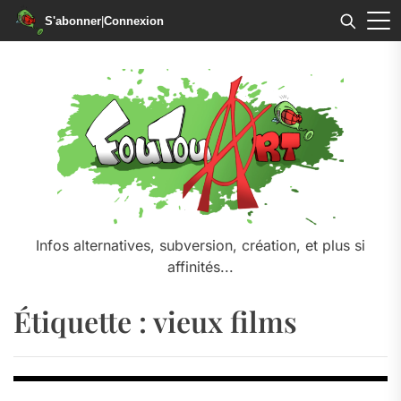
S'abonner
|
Connexion
Skip
to
the
content
Infos alternatives, subversion, création, et plus si
affinités...
Étiquette :
vieux films