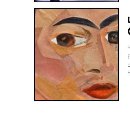
F
P
c
h