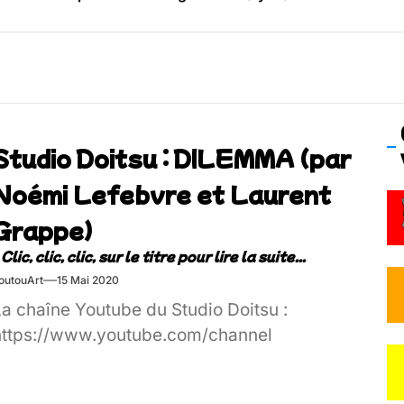
os’Tock Festival – Samedi 18 juillet (Vaulx-en-Velin)
Studio Doitsu : DILEMMA (par
Noémi Lefebvre et Laurent
Grappe)
outouArt
15 Mai 2020
La chaîne Youtube du Studio Doitsu :
https://www.youtube.com/channel