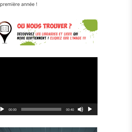
première année !
cteur
déo
00:00
00:40