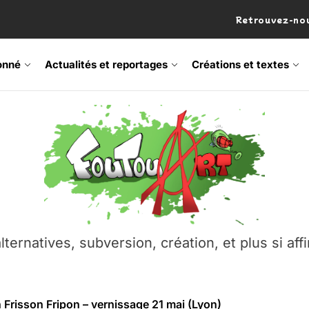
Retrouvez-nou
onné
Actualités et reportages
Créations et textes
 Frisson Fripon – vernissage 21 mai (Lyon)
os’Tock Festival – Samedi 18 juillet (Vaulx-en-Velin)
– Ŝtono, un livre réalisé par Michaël Moretti & Pierre Lacôt
emblement contre l’A412 à l’Établi (Haute-Savoie)
lternatives, subversion, création, et plus si affi
vre Montchat‑Lit – 7 juin 2026 (Lyon 3ᵉ)
 Frisson Fripon – vernissage 21 mai (Lyon)