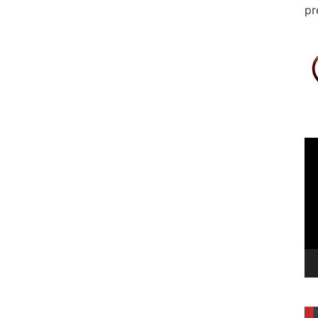
pr
Le
vi