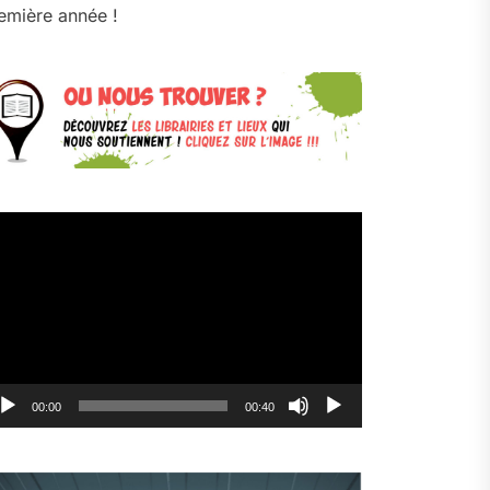
emière année !
cteur
déo
00:00
00:40