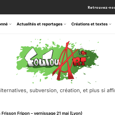
Retrouvez-nou
onné
Actualités et reportages
Créations et textes
 Frisson Fripon – vernissage 21 mai (Lyon)
os’Tock Festival – Samedi 18 juillet (Vaulx-en-Velin)
– Ŝtono, un livre réalisé par Michaël Moretti & Pierre Lacôt
emblement contre l’A412 à l’Établi (Haute-Savoie)
lternatives, subversion, création, et plus si affi
vre Montchat‑Lit – 7 juin 2026 (Lyon 3ᵉ)
 Frisson Fripon – vernissage 21 mai (Lyon)