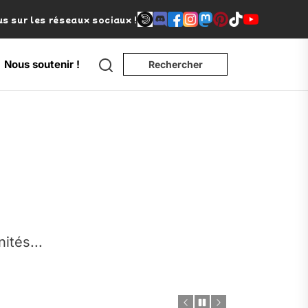
s sur les réseaux sociaux !
Search
Nous soutenir !
Rechercher
e
nités...