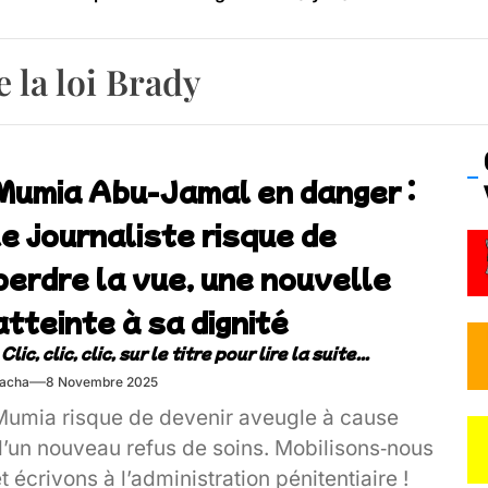
os’Tock Festival – Samedi 18 juillet (Vaulx-en-Velin)
e la loi Brady
Mumia Abu-Jamal en danger :
le journaliste risque de
perdre la vue, une nouvelle
atteinte à sa dignité
acha
8 Novembre 2025
Mumia risque de devenir aveugle à cause
d’un nouveau refus de soins. Mobilisons‑nous
t écrivons à l’administration pénitentiaire !