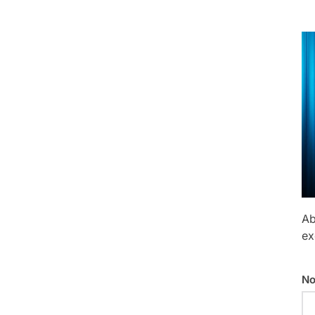
Ab
ex
No