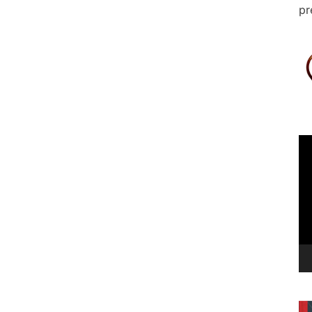
pr
Le
vi