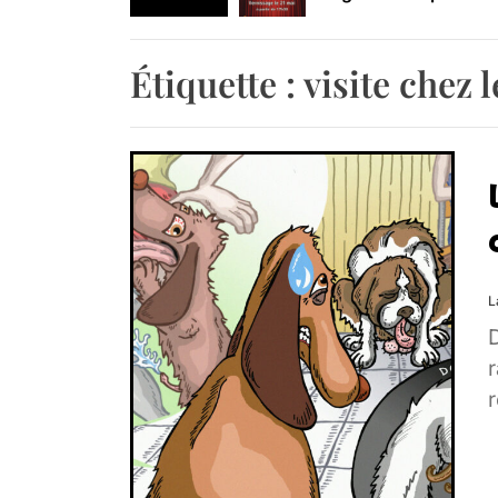
Retrouvez-nous au B
Étiquette :
visite chez 
L
r
r