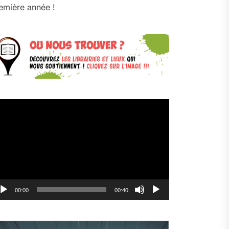
emière année !
cteur
déo
00:00
00:40