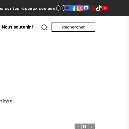
s sur les réseaux sociaux !
Search
Nous soutenir !
Rechercher
e
nités...