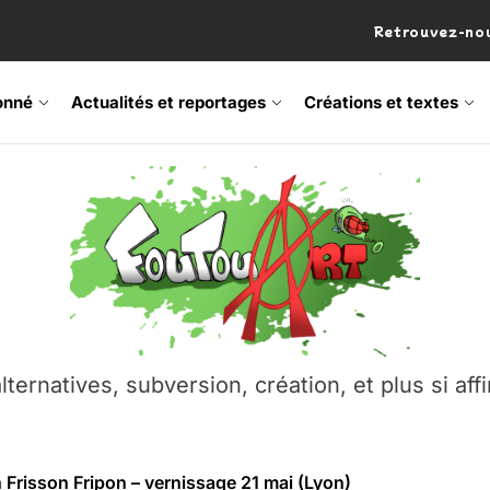
Retrouvez-nou
onné
Actualités et reportages
Créations et textes
 Frisson Fripon – vernissage 21 mai (Lyon)
os’Tock Festival – Samedi 18 juillet (Vaulx-en-Velin)
– Ŝtono, un livre réalisé par Michaël Moretti & Pierre Lacôt
emblement contre l’A412 à l’Établi (Haute-Savoie)
lternatives, subversion, création, et plus si affi
vre Montchat‑Lit – 7 juin 2026 (Lyon 3ᵉ)
 Frisson Fripon – vernissage 21 mai (Lyon)