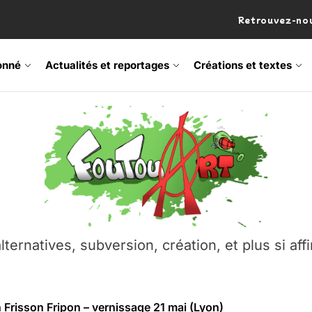
Retrouvez-nou
onné
Actualités et reportages
Créations et textes
 Frisson Fripon – vernissage 21 mai (Lyon)
os’Tock Festival – Samedi 18 juillet (Vaulx-en-Velin)
– Ŝtono, un livre réalisé par Michaël Moretti & Pierre Lacôt
emblement contre l’A412 à l’Établi (Haute-Savoie)
lternatives, subversion, création, et plus si affi
vre Montchat‑Lit – 7 juin 2026 (Lyon 3ᵉ)
 Frisson Fripon – vernissage 21 mai (Lyon)