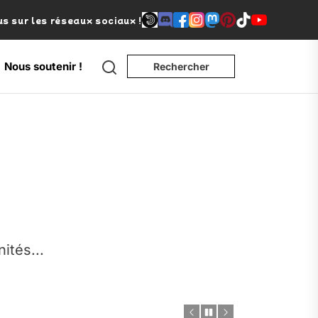
s sur les réseaux sociaux !
Search
Nous soutenir !
Rechercher
e
nités...