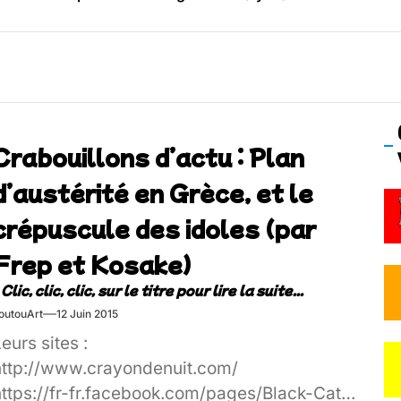
os’Tock Festival – Samedi 18 juillet (Vaulx-en-Velin)
Crabouillons d’actu : Plan
d’austérité en Grèce, et le
crépuscule des idoles (par
Frep et Kosake)
outouArt
12 Juin 2015
eurs sites :
http://www.crayondenuit.com/
https://fr-fr.facebook.com/pages/Black-Cat-