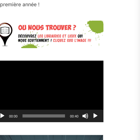
première année !
cteur
déo
00:00
00:40