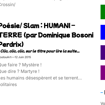
Crossin/
Poésie/ Slam : HUMANI –
TERRE (par Dominique Bosoni
Perdrix)
outouArt
12 Juin 2015
ue faire ? Mystère !
Que dire ? Martyre !
Les humains désespèrent et se terrent
olitaires
Les animaux vocifèrent et disparaissent sur
erre
Vo