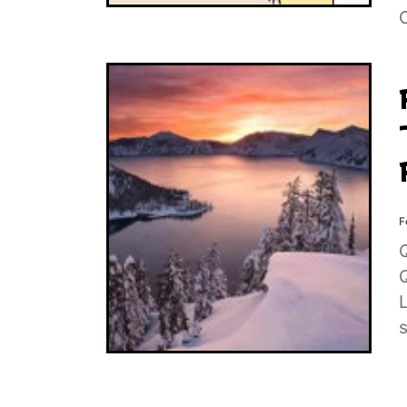
F
Q
s
t