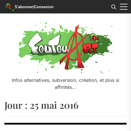
S'abonner
|
Connexion
Skip
to
the
content
Infos alternatives, subversion, création, et plus si
affinités...
Jour :
25 mai 2016