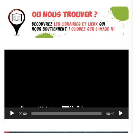
Lecteur
vidéo
00:00
00:40