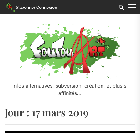
S'abonner
|
Connexion
Skip
to
the
content
Infos alternatives, subversion, création, et plus si
affinités...
Jour :
17 mars 2019