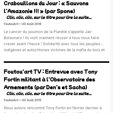
Crabouillons du Jour : « Sauvons
l’Amazonie !!! » (par Spone)
FoutouArt
30 Août 2019
Le cancer du poumon de la Planète s’appelle Jair
Bolsonaro ! Ils vont vraiment réussir à tous nous faire
crever avant l’heure ! Solidarité avec tous les peuples
indigènes et autochtones victimes de la mafia du bois et
de la politique du « brûlis »appuyées par le gouvernement
Brésilien.
Pétition en ligne : https://www.change.org/p/stoppons-l-
Foutou’art TV : Entrevue avec Tony
incendie-de-la-for%C3%AAt-amazonienne?
Fortin militant à l’Observatoire des
Armements (par Den’s et Sacha)
FoutouArt
30 Août 2019
Nous avions rencontré Tony Fortin en février dernier à