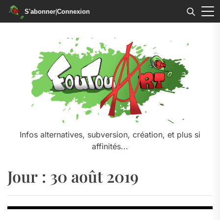
S'abonner
|
Connexion
Skip
to
the
content
Infos alternatives, subversion, création, et plus si
affinités...
Jour :
30 août 2019