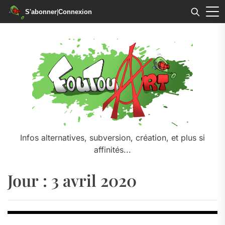
S'abonner
|
Connexion
Skip
to
the
content
Infos alternatives, subversion, création, et plus si
affinités...
Jour :
3 avril 2020