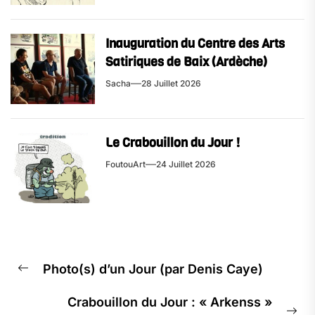
Inauguration du Centre des Arts
Satiriques de Baix (Ardèche)
Sacha
28 Juillet 2026
Le Crabouillon du Jour !
FoutouArt
24 Juillet 2026
Navigation
Photo(s) d’un Jour (par Denis Caye)
de
Previous
l’article
post:
Crabouillon du Jour : « Arkenss »