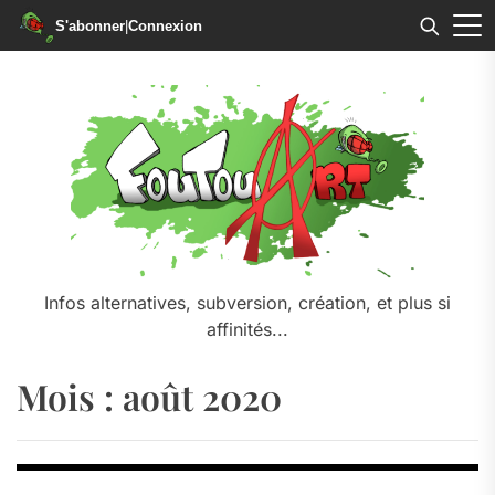
S'abonner
|
Connexion
Skip
to
the
content
Infos alternatives, subversion, création, et plus si
affinités...
Mois :
août 2020