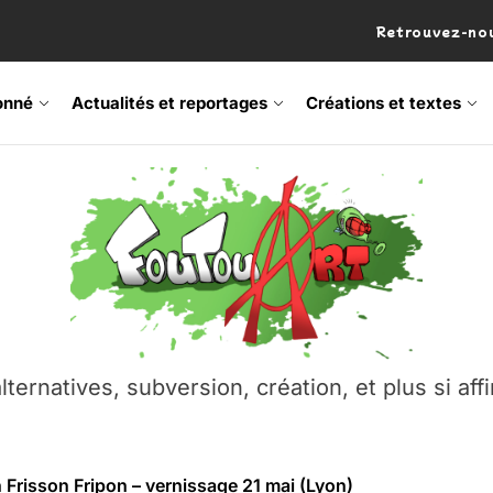
Retrouvez-nou
onné
Actualités et reportages
Créations et textes
 Frisson Fripon – vernissage 21 mai (Lyon)
os’Tock Festival – Samedi 18 juillet (Vaulx-en-Velin)
– Ŝtono, un livre réalisé par Michaël Moretti & Pierre Lacôt
emblement contre l’A412 à l’Établi (Haute-Savoie)
lternatives, subversion, création, et plus si affi
vre Montchat‑Lit – 7 juin 2026 (Lyon 3ᵉ)
 Frisson Fripon – vernissage 21 mai (Lyon)