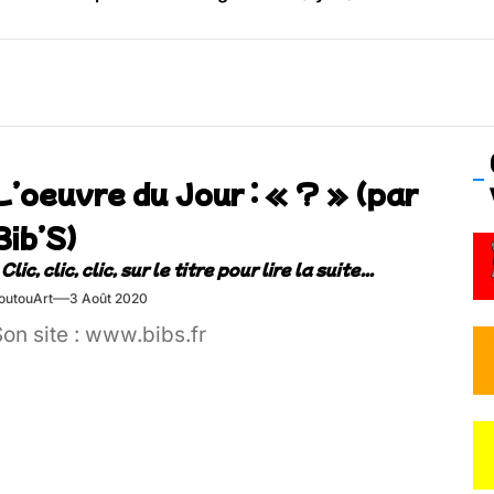
os’Tock Festival – Samedi 18 juillet (Vaulx-en-Velin)
L’oeuvre du Jour : « ? » (par
Bib’S)
outouArt
3 Août 2020
on site : www.bibs.fr