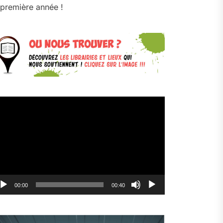
première année !
cteur
déo
00:00
00:40