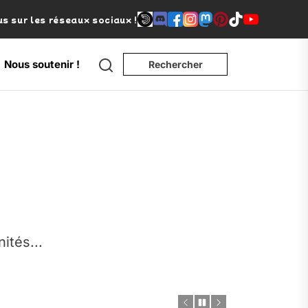
s sur les réseaux sociaux !
Search
Nous soutenir !
Rechercher
e
nités...