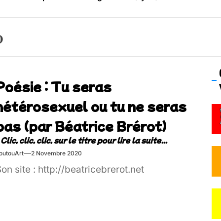
os’Tock Festival – Samedi 18 juillet (Vaulx-en-Velin)
0
Poésie : Tu seras
hétérosexuel ou tu ne seras
pas (par Béatrice Brérot)
outouArt
2 Novembre 2020
on site : http://beatricebrerot.net