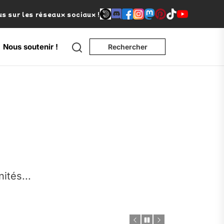
s sur les réseaux sociaux !
Search
Nous soutenir !
Rechercher
e
nités...