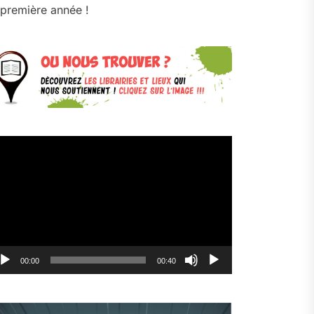
première année !
cteur
déo
00:00
00:40