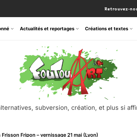
Retrouvez-nou
onné
Actualités et reportages
Créations et textes
 Frisson Fripon – vernissage 21 mai (Lyon)
os’Tock Festival – Samedi 18 juillet (Vaulx-en-Velin)
– Ŝtono, un livre réalisé par Michaël Moretti & Pierre Lacôt
emblement contre l’A412 à l’Établi (Haute-Savoie)
lternatives, subversion, création, et plus si affi
vre Montchat‑Lit – 7 juin 2026 (Lyon 3ᵉ)
 Frisson Fripon – vernissage 21 mai (Lyon)