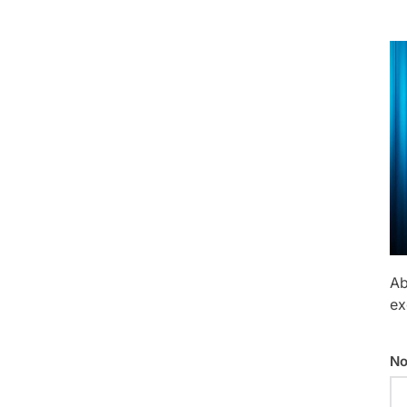
Ab
ex
No