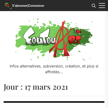
S'abonner
|
Connexion
Skip
to
the
content
Infos alternatives, subversion, création, et plus si
affinités...
Jour :
17 mars 2021