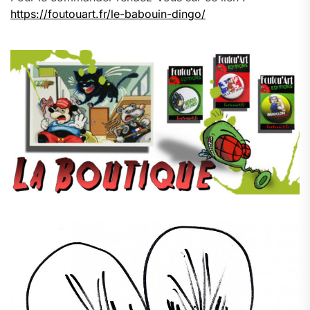
https://foutouart.fr/le-babouin-dingo/