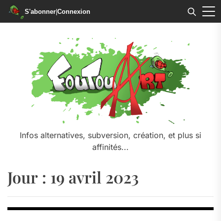
S'abonner
|
Connexion
Skip
to
the
content
Infos alternatives, subversion, création, et plus si
affinités...
Jour :
19 avril 2023