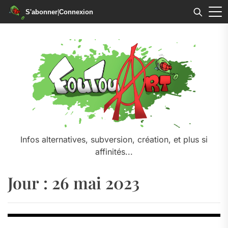
S'abonner
|
Connexion
Skip
to
the
content
Infos alternatives, subversion, création, et plus si
affinités...
Jour :
26 mai 2023