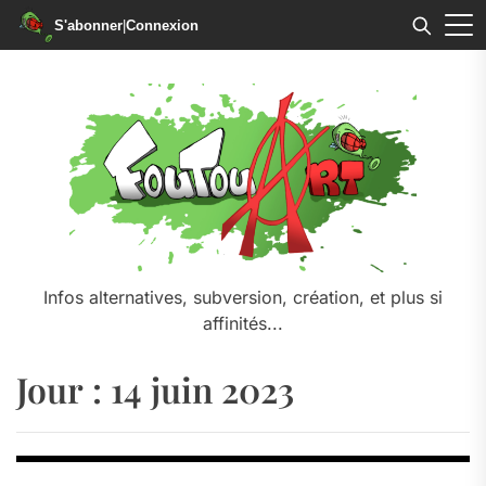
S'abonner
|
Connexion
Skip
to
the
content
Infos alternatives, subversion, création, et plus si
affinités...
Jour :
14 juin 2023