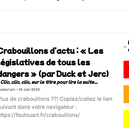
os’Tock Festival – Samedi 18 juillet (Vaulx-en-Velin)
Crabouillons d’actu : « Les
législatives de tous les
dangers » (par Duck et Jerc)
outou'art
14 Juin 2024
lus de crabouillons ??! Copiez/collez le lien
uivant dans votre navigateur :
ttps://foutouart.fr/crabouillons/