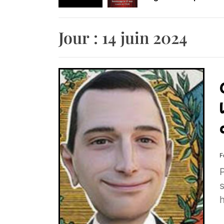
Retrouvez-nous au B
Jour :
14 juin 2024
F
P
s
h