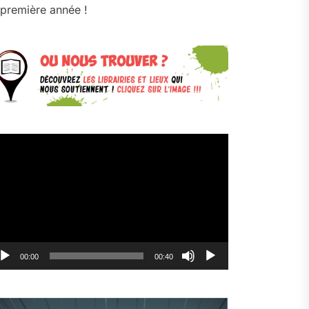
première année !
cteur
déo
00:00
00:40