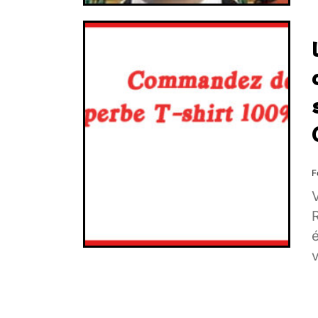
F
V
R
é
v