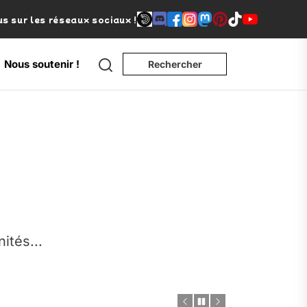
s sur les réseaux sociaux !
Search
Nous soutenir !
Rechercher
e
nités...