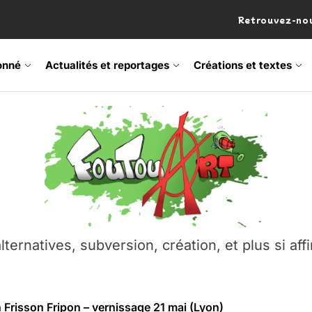
Retrouvez-nou
onné
Actualités et reportages
Créations et textes
 Frisson Fripon – vernissage 21 mai (Lyon)
os’Tock Festival – Samedi 18 juillet (Vaulx-en-Velin)
– Ŝtono, un livre réalisé par Michaël Moretti & Pierre Lacôt
emblement contre l’A412 à l’Établi (Haute-Savoie)
lternatives, subversion, création, et plus si affi
vre Montchat‑Lit – 7 juin 2026 (Lyon 3ᵉ)
 Frisson Fripon – vernissage 21 mai (Lyon)