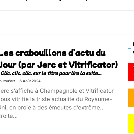
os’Tock Festival – Samedi 18 juillet (Vaulx-en-Velin)
Les crabouillons d’actu du
Jour (par Jerc et Vitrificator)
outou'art
6 Août 2024
erc s’affiche à Champagnole et Vitrificator
ous vitrifie la triste actualité du Royaume-
Uni, en proie à des émeutes d’extrême
droite…