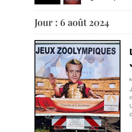
Retrouvez-nous au B
Jour :
6 août 2024
F
J
n