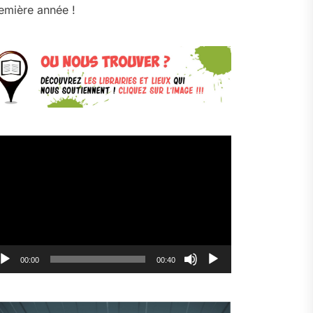
emière année !
cteur
déo
00:00
00:40