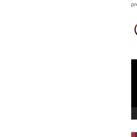
pr
Le
vi