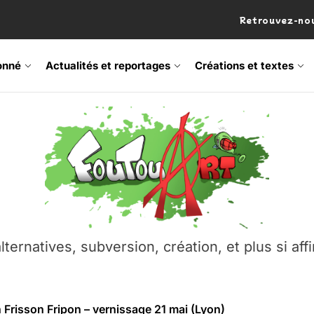
Retrouvez-nou
onné
Actualités et reportages
Créations et textes
 Frisson Fripon – vernissage 21 mai (Lyon)
os’Tock Festival – Samedi 18 juillet (Vaulx-en-Velin)
– Ŝtono, un livre réalisé par Michaël Moretti & Pierre Lacôt
emblement contre l’A412 à l’Établi (Haute-Savoie)
lternatives, subversion, création, et plus si affi
vre Montchat‑Lit – 7 juin 2026 (Lyon 3ᵉ)
 Frisson Fripon – vernissage 21 mai (Lyon)