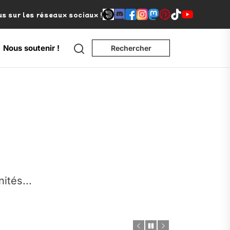
s sur les réseaux sociaux !
Search
Nous soutenir !
Rechercher
e
nités...