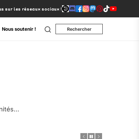
s sur les réseaux sociaux !
Search
Nous soutenir !
Rechercher
e
nités...