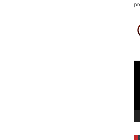
pr
Le
vi