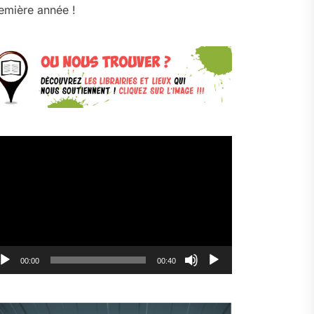
emière année !
cteur
déo
00:00
00:40