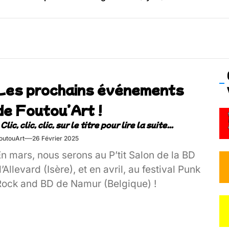
os’Tock Festival – Samedi 18 juillet (Vaulx-en-Velin)
Les prochains événements
de Foutou’Art !
outouArt
26 Février 2025
n mars, nous serons au P’tit Salon de la BD
’Allevard (Isère), et en avril, au festival Punk
Rock and BD de Namur (Belgique) !