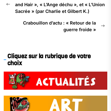
de
and Hair », « L’Ange déchu », et « L’Union
l’article
Previous
Sacrée » (par Charlie et Gilbert K.)
post:
Crabouillon d’actu : « Retour de la
Ne
guerre froide »
pos
Cliquez sur la rubrique de votre
choix