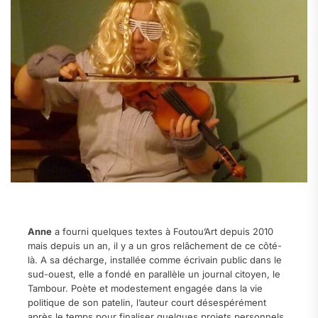
.
Anne
a fourni quelques textes à Foutou’Art depuis 2010
mais depuis un an, il y a un gros relâchement de ce côté-
là. A sa décharge, installée comme écrivain public dans le
sud-ouest, elle a fondé en parallèle un journal citoyen, le
Tambour. Poète et modestement engagée dans la vie
politique de son patelin, l’auteur court désespérément
après le temps pour finaliser quelques projets personnels