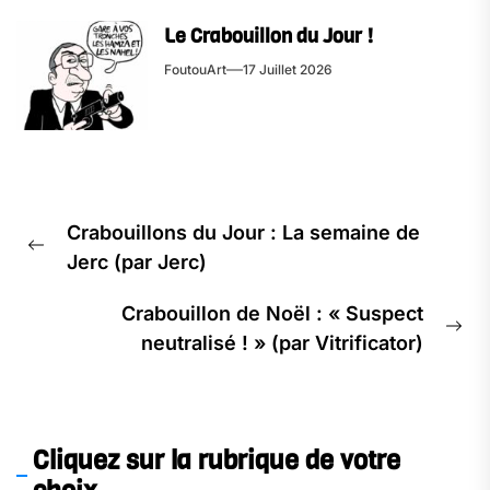
Le Crabouillon du Jour !
FoutouArt
17 Juillet 2026
Navigation
Crabouillons du Jour : La semaine de
de
Previous
Jerc (par Jerc)
l’article
post:
Crabouillon de Noël : « Suspect
Ne
neutralisé ! » (par Vitrificator)
pos
Cliquez sur la rubrique de votre