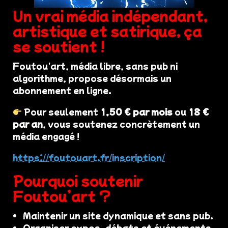
Un vrai média indépendant,
artistique et satirique, ça
se soutient !
Foutou'art, média libre, sans pub ni
algorithme, propose désormais un
abonnement en ligne.
Pour seulement
1,50 € par mois
ou
18 €
par an
, vous soutenez concrètement un
média engagé !
https://foutouart.fr/inscription/
Pourquoi soutenir
Foutou’art ?
Maintenir un site dynamique et sans pub.
Organiser expos, débats et événements