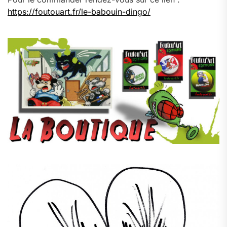
https://foutouart.fr/le-babouin-dingo/