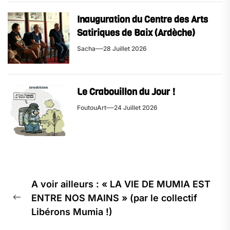
Inauguration du Centre des Arts
Satiriques de Baix (Ardèche)
Sacha
28 Juillet 2026
Le Crabouillon du Jour !
FoutouArt
24 Juillet 2026
Navigation
A voir ailleurs : « LA VIE DE MUMIA EST
de
ENTRE NOS MAINS » (par le collectif
l’article
Previous
Libérons Mumia !)
post: