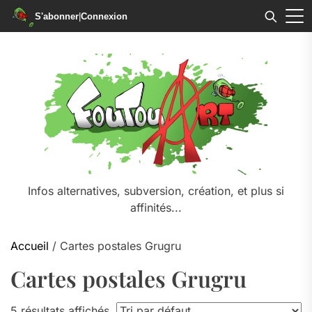
S'abonner
|
Connexion
Skip
to
the
content
Infos alternatives, subversion, création, et plus si
affinités...
Accueil
/ Cartes postales Grugru
Cartes postales Grugru
5 résultats affichés