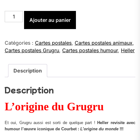
quantité
Ajouter au panier
de
L'origine
du
Grugru
Catégories :
Cartes postales
,
Cartes postales animaux
,
-
Cartes postales Grugru
,
Cartes postales humour
,
Heller
Carte
Postale
(format
Description
A6)
Description
L’origine du Grugru
Et oui, Grugru aussi est sorti de quelque part !
Heller revisite avec
humour l’œuvre iconique de Courbet :
L’origine du monde
!!!