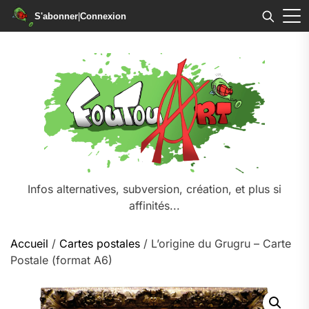
S'abonner
|
Connexion
Skip
to
the
content
Infos alternatives, subversion, création, et plus si
affinités...
Accueil
/
Cartes postales
/ L’origine du Grugru – Carte
Postale (format A6)