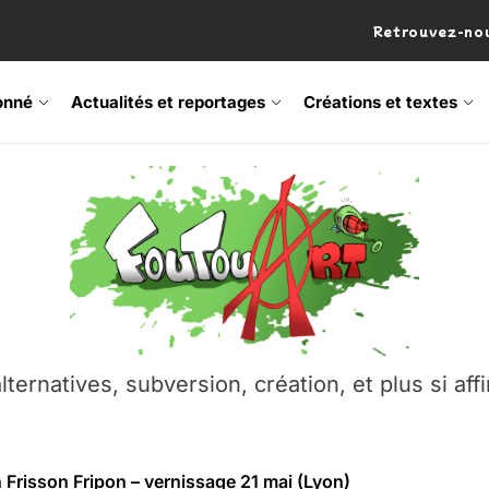
Retrouvez-nou
onné
Actualités et reportages
Créations et textes
 Frisson Fripon – vernissage 21 mai (Lyon)
os’Tock Festival – Samedi 18 juillet (Vaulx-en-Velin)
– Ŝtono, un livre réalisé par Michaël Moretti & Pierre Lacôt
emblement contre l’A412 à l’Établi (Haute-Savoie)
lternatives, subversion, création, et plus si affi
vre Montchat‑Lit – 7 juin 2026 (Lyon 3ᵉ)
 Frisson Fripon – vernissage 21 mai (Lyon)