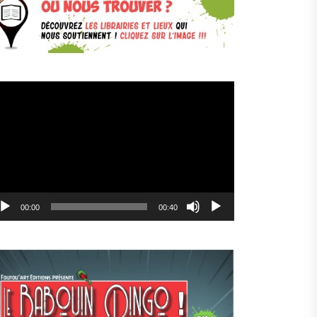
cteur
déo
00:00
00:40