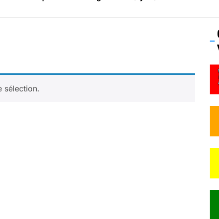
os’Tock Festival – Samedi 18 juillet (Vaulx-en-Velin)
 sélection.