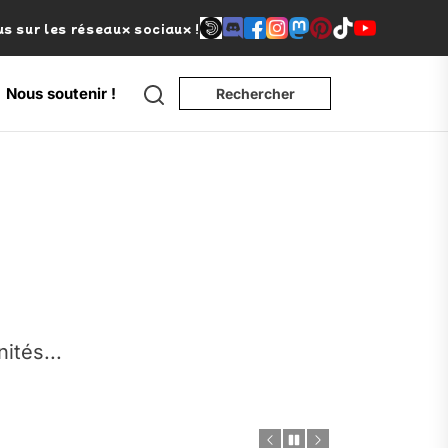
s sur les réseaux sociaux !
Search
Nous soutenir !
Rechercher
e
nités...