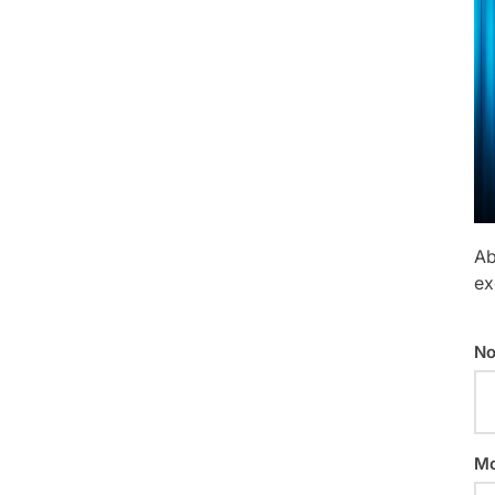
Ab
ex
No
Mo