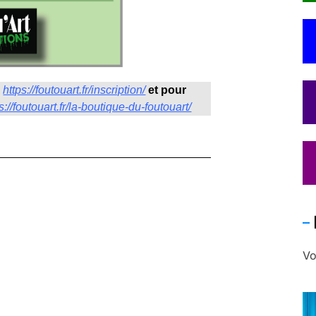
:
https://foutouart.fr/inscription/
et pour
s://foutouart.fr/la-boutique-du-foutouart/
Vo