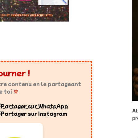
ourner !
tre contenu en le partageant
e toi
Ab
pr