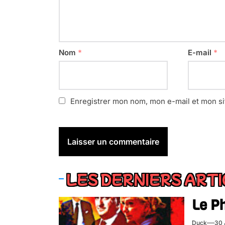
Nom
*
E-mail
*
Enregistrer mon nom, mon e-mail et mon si
LES DERNIERS ART
Le P
Duck
30 