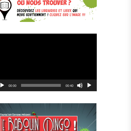
cteur
déo
00:00
00:40