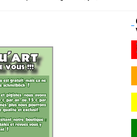
os’Tock Festival – Samedi 18 juillet (Vaulx-en-Velin)