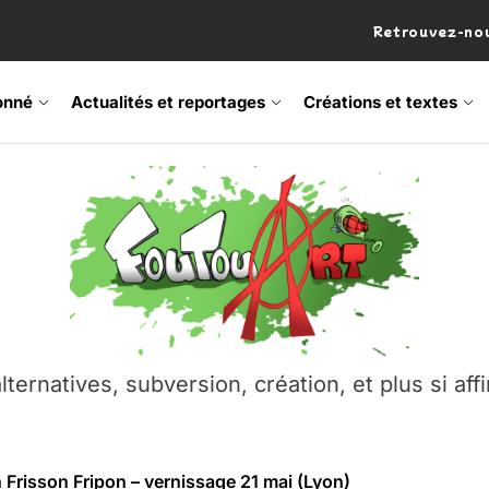
Retrouvez-nou
onné
Actualités et reportages
Créations et textes
 Frisson Fripon – vernissage 21 mai (Lyon)
os’Tock Festival – Samedi 18 juillet (Vaulx-en-Velin)
– Ŝtono, un livre réalisé par Michaël Moretti & Pierre Lacôt
emblement contre l’A412 à l’Établi (Haute-Savoie)
lternatives, subversion, création, et plus si affi
vre Montchat‑Lit – 7 juin 2026 (Lyon 3ᵉ)
 Frisson Fripon – vernissage 21 mai (Lyon)