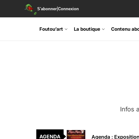
|
S'abonner
Connexion
Foutou’art
La boutique
Contenu ab
Agenda : Exposition
Retrouvez-nous au B
Soirée de lancement 
Agenda : Grand Rass
Infos a
Agenda : Salon du li
Agenda : Exposition
AGENDA