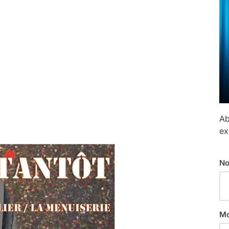
Ab
ex
No
Mo