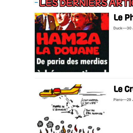
LES DERNIERS ART
Le P
Duck
30 
Le Cr
Piero
29 