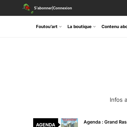
|
S'abonner
Connexion
Foutou’art
La boutique
Contenu ab
Agenda : Exposition
Retrouvez-nous au B
Soirée de lancement 
Infos a
Agenda : Grand Rass
AGENDA
Agenda : Salon du li