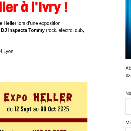
er à l'Ivry !
e
Heller
lors d’une exposition
c
DJ Inspecta Tommy
(rock, électro, dub,
04 Lyon
Ab
ex
No
Mo