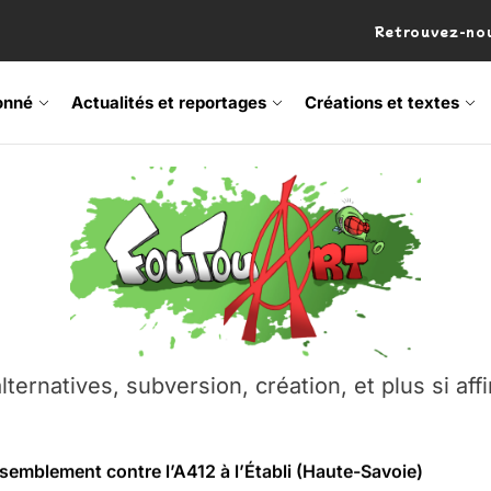
Retrouvez-nou
onné
Actualités et reportages
Créations et textes
 Frisson Fripon – vernissage 21 mai (Lyon)
os’Tock Festival – Samedi 18 juillet (Vaulx-en-Velin)
– Ŝtono, un livre réalisé par Michaël Moretti & Pierre Lacôt
lternatives, subversion, création, et plus si affi
emblement contre l’A412 à l’Établi (Haute-Savoie)
vre Montchat‑Lit – 7 juin 2026 (Lyon 3ᵉ)