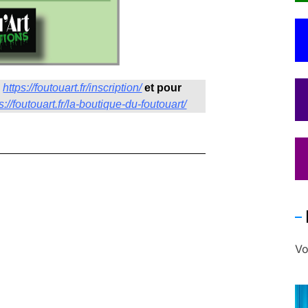
:
https://foutouart.fr/inscription/
et pour
s://foutouart.fr/la-boutique-du-foutouart/
Vo