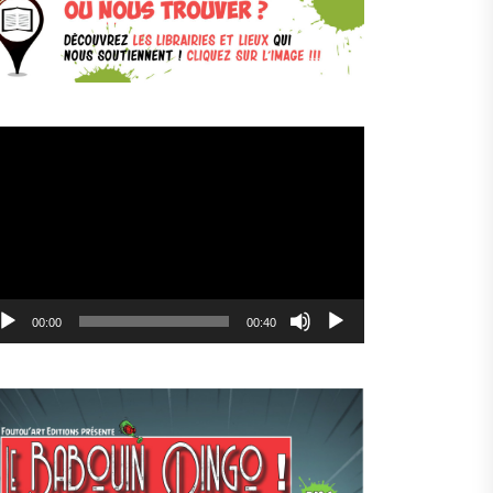
cteur
déo
00:00
00:40