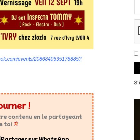
book.com/events/2086840635178885?
S'
ourner !
tre contenu en le partageant
e toi