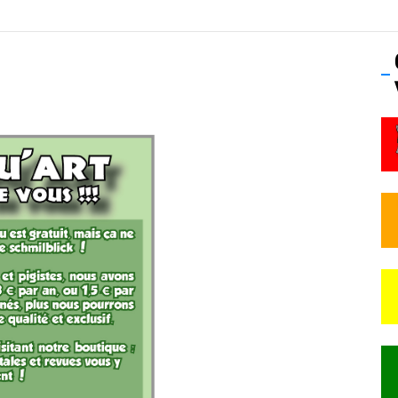
 Frisson Fripon – vernissage 21 mai (Lyon)
os’Tock Festival – Samedi 18 juillet (Vaulx-en-Velin)