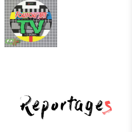
.
.
.