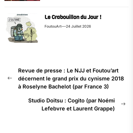
Le Crabouillon du Jour !
FoutouArt
24 Juillet 2026
Navigation
Revue de presse : Le NJJ et Foutou’art
de
décernent le grand prix du cynisme 2018
l’article
Previous
à Roselyne Bachelot (par France 3)
post:
Studio Doitsu : Cogito (par Noémi
Ne
Lefebvre et Laurent Grappe)
pos