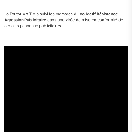
.
La Foutou’Art T.V a suivi les membres du
collectif Résistance
Agression Publicitaire
dans une virée de mise en conformité de
certains panneaux publicitaires…
.