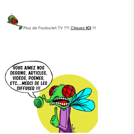
.
.
Plus de Foutou’art TV ??!
Cliquez
ICI
!!!
.
.