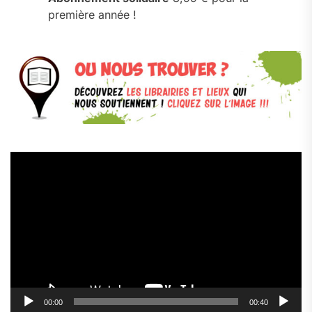
première année !
Lecteur
vidéo
00:00
00:40