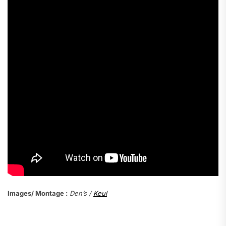
Images/ Montage :
Den’s /
Keul
.