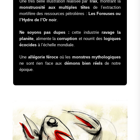
Une très belle illustration réalisée par
Trax
, montrant la
monstruosité aux multiples têtes
de l’extraction
mortifère des ressources pétrolières :
Les Foreuses ou
l’Hydre de l’Or noir
.
Ne soyons pas dupes :
cette industrie
ravage la
planète
, alimente la
corruption
et nourrit des
logiques
écocides
à l’échelle mondiale.
Une
allégorie féroce
où les
monstres mythologiques
ne sont rien face aux
démons bien réels
de notre
époque.