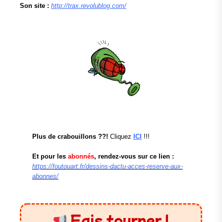
Son site :
http://trax.revolublog.com/
Plus de crabouillons ??!
Cliquez
ICI
!!!
Et pour les
abonnés
, rendez-vous sur ce lien :
https://foutouart.fr/dessins-dactu-acces-reserve-aux-
abonnes/
Fais tourner !