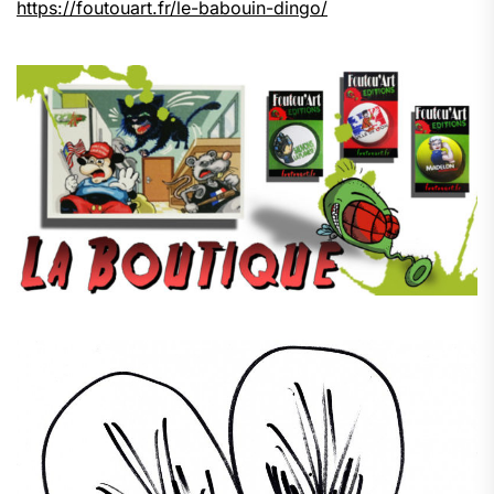
https://foutouart.fr/le-babouin-dingo/