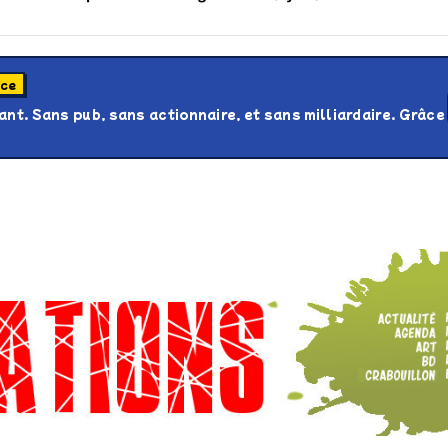
os’Tock Festival – Samedi 18 juillet (Vaulx-en-Velin)
nce
nt. Sans pub, sans actionnaire, et sans milliardaire. Grâce