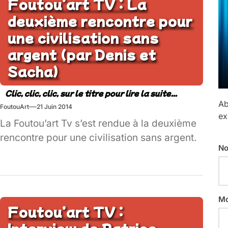
Foutou’art TV : La
deuxième rencontre pour
une civilisation sans
argent (par Denis et
Sacha)
Ab
FoutouArt
21 Juin 2014
ex
La Foutou’art Tv s’est rendue à la deuxième
rencontre pour une civilisation sans argent.
No
Mo
Foutou’art TV :