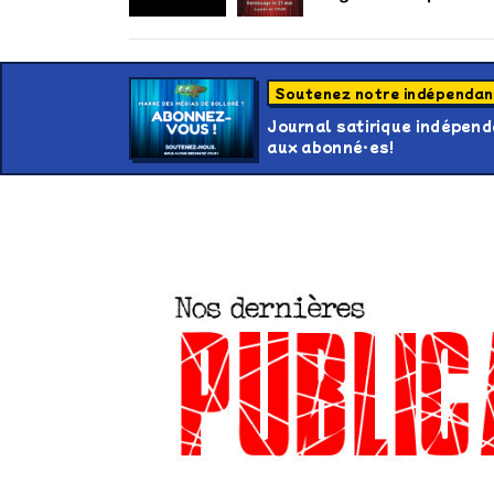
Retrouvez-nous au B
Soutenez notre indépenda
Journal satirique indépenda
aux abonné·es!