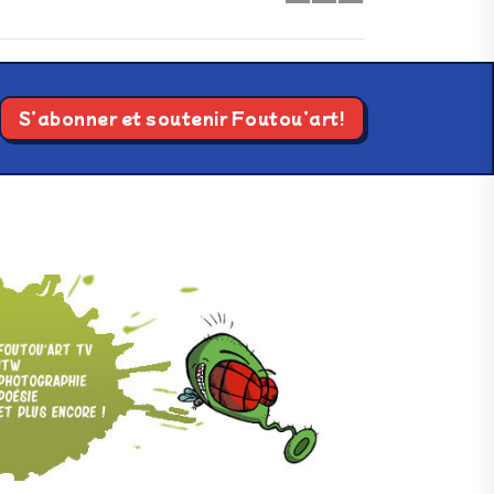
S’abonner et soutenir Foutou’art!