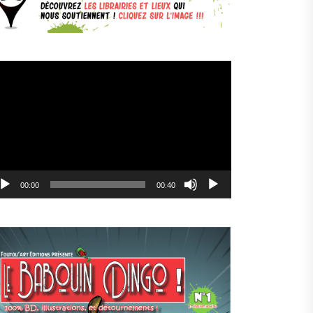
cteur
déo
00:00
00:40