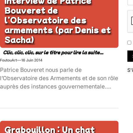
Interview de Patrice
Bouveret de
l’Observatoire des
armements (par Denis et
Sacha)
FoutouArt
16 Juin 2014
Patrice Bouveret nous parle de
S'
l’Observatoire des Armements et de son rôle
auprès des instances gouvernementale….
Grabouillon : Un chat