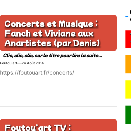
Concerts et Musique :
Fanch et Viviane aux
Anartistes (par Denis)
Foutou'art
24 Août 2014
https://foutouart.fr/concerts/
Foutou’art TV :