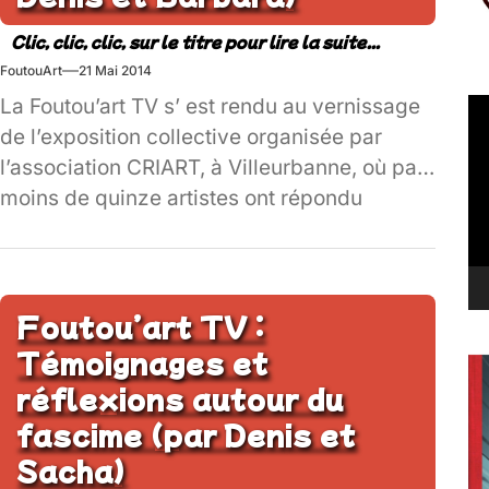
FoutouArt
21 Mai 2014
La Foutou’art TV s’ est rendu au vernissage
Le
vi
de l’exposition collective organisée par
l’association CRIART, à Villeurbanne, où pas
moins de quinze artistes ont répondu
présent…
Foutou’art TV :
Témoignages et
réflexions autour du
fascime (par Denis et
Sacha)