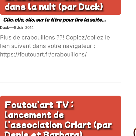
dans la nuit (par Duck)
Duck
6 Juin 2014
Plus de crabouillons ??! Copiez/collez le
lien suivant dans votre navigateur :
https://foutouart.fr/crabouillons/
Foutou’art TV :
lancement de
l’association Criart (par
Denis et Barbara)