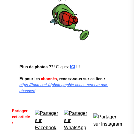
Plus de photos ??!
Cliquez
ICI
!!!
Et pour les
abonnés
, rendez-vous sur ce lien :
https://foutouart.fr/photographie-acces-reserve-aux-
abonnes/
Partager
cet article
: