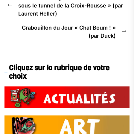
de
sous le tunnel de la Croix-Rousse » (par
l’article
Previous
Laurent Heller)
post:
Crabouillon du Jour « Chat Boum ! »
Ne
(par Duck)
pos
Cliquez sur la rubrique de votre
choix