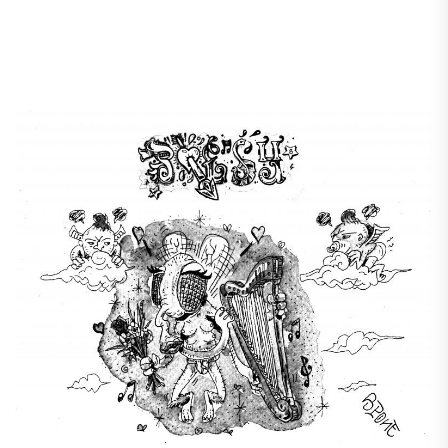
.
.
.