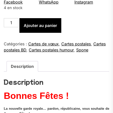
4 en stock
quantité
Ajouter au panier
de
Bonnes
Fêtes
!
Catégories :
Cartes de vœux
,
Cartes postales
,
Cartes
-
postales BD
,
Cartes postales humour
,
Spone
Carte
Postale
(format
Description
A6)
Description
Bonnes Fêtes !
La nouvelle garde royale… pardon, républicaine, vous souhaite de