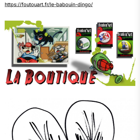
https://foutouart.fr/le-babouin-dingo/