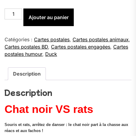
quantité
Ajouter au panier
de
Chat
noir
VS
Catégories :
Cartes postales
,
Cartes postales animaux
,
rats
Cartes postales BD
,
Cartes postales engagées
,
Cartes
-
postales humour
,
Duck
Carte
Postale
(format
Description
A6)
Description
Chat noir VS rats
Souris et rats, arrêtez de danser : le chat noir part à la chasse aux
réacs et aux fachos !