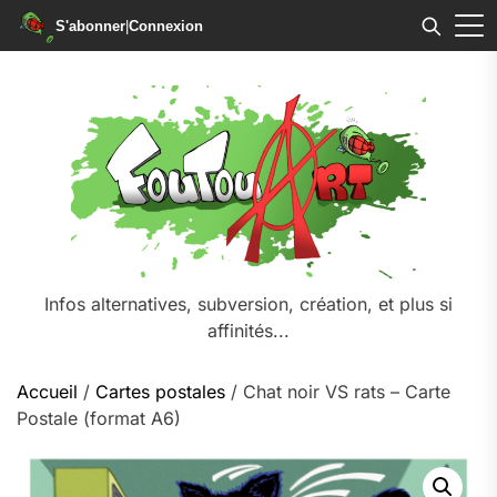
S'abonner
|
Connexion
Skip
to
the
content
Infos alternatives, subversion, création, et plus si
affinités...
Accueil
/
Cartes postales
/ Chat noir VS rats – Carte
Postale (format A6)