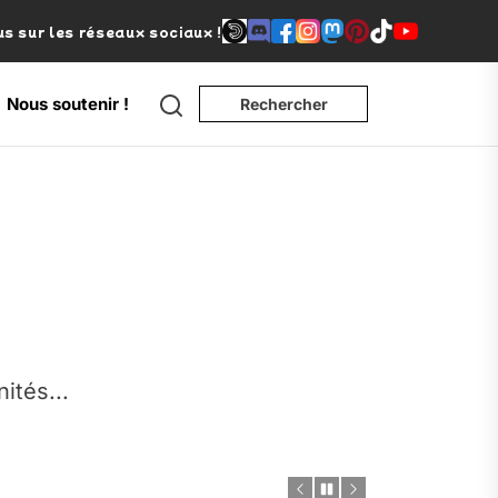
s sur les réseaux sociaux !
Search
Nous soutenir !
Rechercher
e
nités...