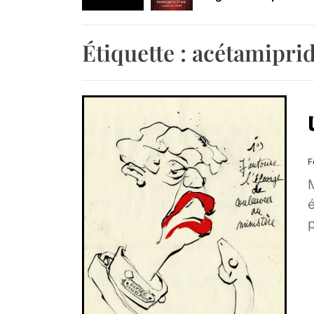
Retrouvez-nous au B
Étiquette :
acétamipri
F
M
é
p