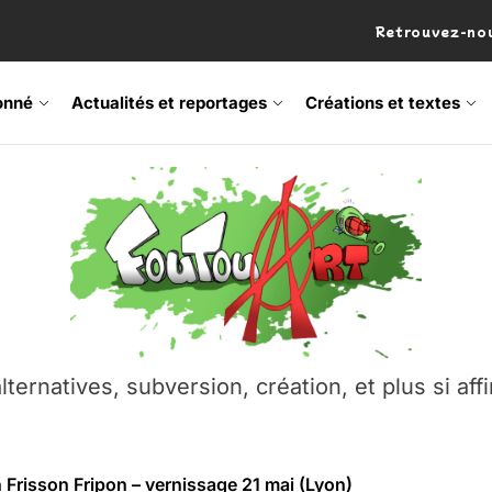
Retrouvez-nou
onné
Actualités et reportages
Créations et textes
 Frisson Fripon – vernissage 21 mai (Lyon)
os’Tock Festival – Samedi 18 juillet (Vaulx-en-Velin)
– Ŝtono, un livre réalisé par Michaël Moretti & Pierre Lacôt
emblement contre l’A412 à l’Établi (Haute-Savoie)
lternatives, subversion, création, et plus si affi
vre Montchat‑Lit – 7 juin 2026 (Lyon 3ᵉ)
 Frisson Fripon – vernissage 21 mai (Lyon)