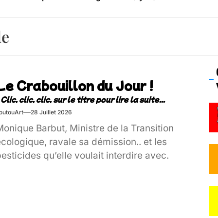
os’Tock Festival – Samedi 18 juillet (Vaulx-en-Velin)
de
Le Crabouillon du Jour !
outouArt
28 Juillet 2026
onique Barbut, Ministre de la Transition
cologique, ravale sa démission.. et les
esticides qu’elle voulait interdire avec.