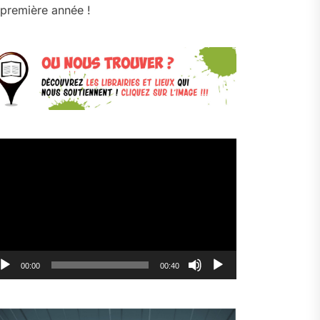
première année !
cteur
déo
00:00
00:40