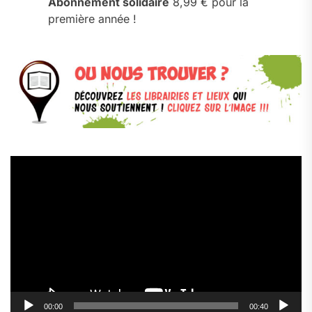
Abonnement solidaire
8,99 € pour la
première année !
Lecteur
vidéo
00:00
00:40