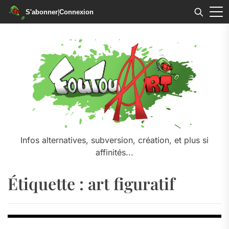
S'abonner
|
Connexion
Skip
to
the
content
Infos alternatives, subversion, création, et plus si
affinités...
Étiquette :
art figuratif