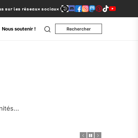
s sur les réseaux sociaux !
Search
Nous soutenir !
Rechercher
e
nités...