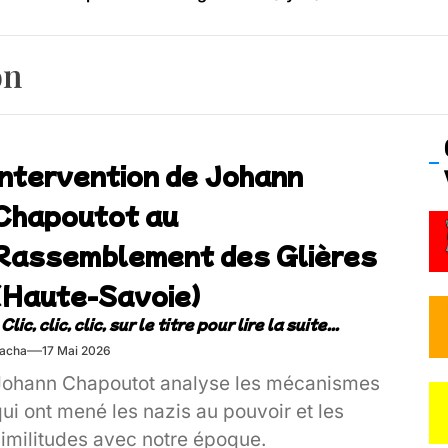
os’Tock Festival – Samedi 18 juillet (Vaulx-en-Velin)
on
Intervention de Johann
Chapoutot au
Rassemblement des Glières
(Haute-Savoie)
acha
17 Mai 2026
Johann Chapoutot analyse les mécanismes
ui ont mené les nazis au pouvoir et les
similitudes avec notre époque.