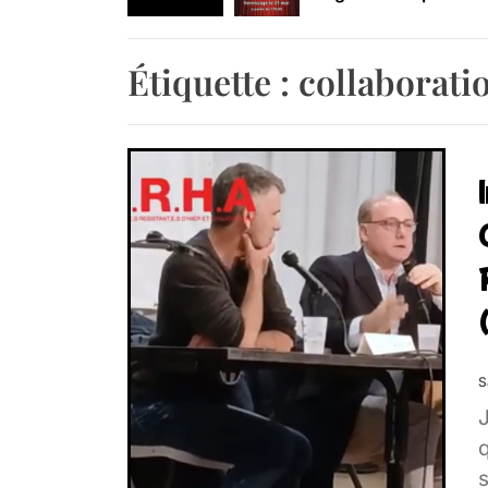
Retrouvez-nous au B
Étiquette :
collaborati
S
q