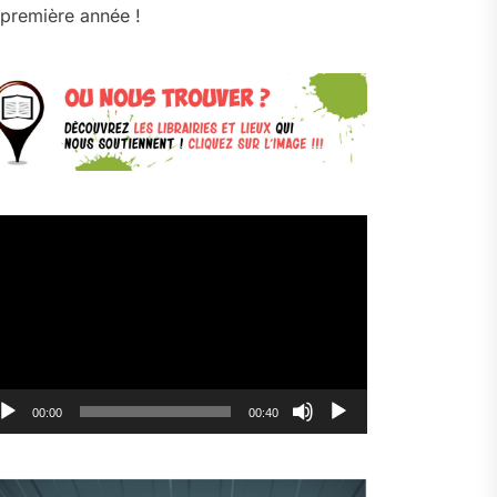
première année !
cteur
déo
00:00
00:40