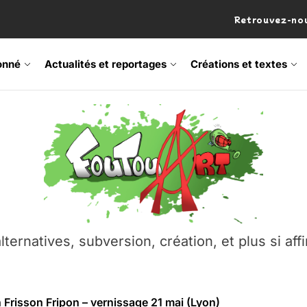
Retrouvez-nou
onné
Actualités et reportages
Créations et textes
 Frisson Fripon – vernissage 21 mai (Lyon)
os’Tock Festival – Samedi 18 juillet (Vaulx-en-Velin)
– Ŝtono, un livre réalisé par Michaël Moretti & Pierre Lacôt
emblement contre l’A412 à l’Établi (Haute-Savoie)
lternatives, subversion, création, et plus si affi
vre Montchat‑Lit – 7 juin 2026 (Lyon 3ᵉ)
 Frisson Fripon – vernissage 21 mai (Lyon)