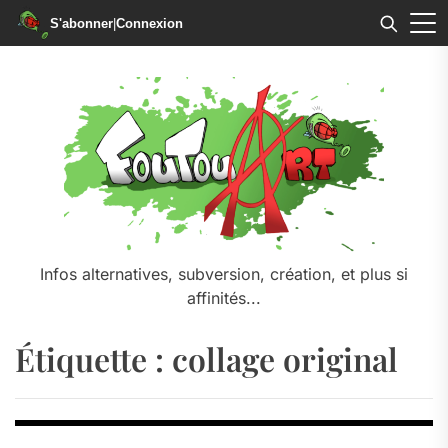
S'abonner
|
Connexion
Skip
to
the
content
Infos alternatives, subversion, création, et plus si
affinités...
Étiquette :
collage original