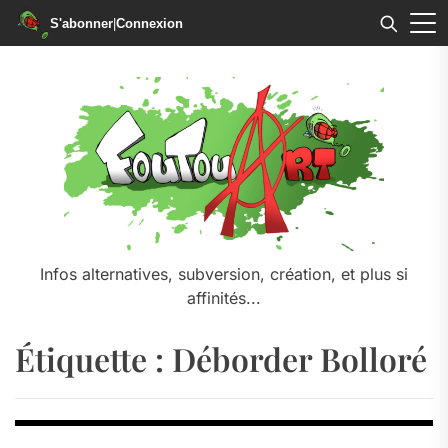
S'abonner
|
Connexion
Skip
to
the
content
Infos alternatives, subversion, création, et plus si
affinités...
Étiquette :
Déborder Bolloré